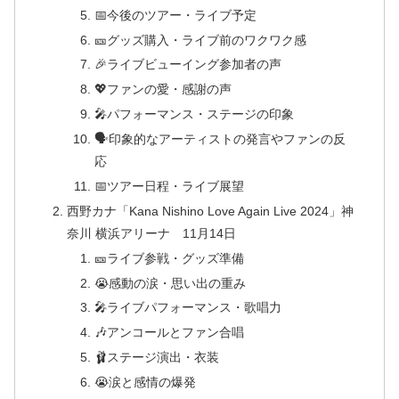
📅今後のツアー・ライブ予定
🎫グッズ購入・ライブ前のワクワク感
🎉ライブビューイング参加者の声
💖ファンの愛・感謝の声
🎤パフォーマンス・ステージの印象
🗣️印象的なアーティストの発言やファンの反
応
📅ツアー日程・ライブ展望
西野カナ「Kana Nishino Love Again Live 2024」神
奈川 横浜アリーナ 11月14日
🎫ライブ参戦・グッズ準備
😭感動の涙・思い出の重み
🎤ライブパフォーマンス・歌唱力
🎶アンコールとファン合唱
🩰ステージ演出・衣装
😭涙と感情の爆発