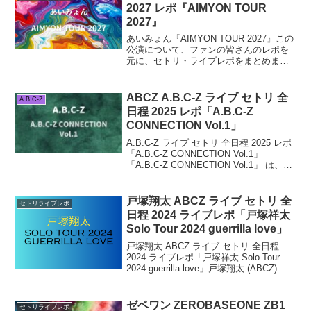
2027 レポ『AIMYON TOUR
2027』
あいみょん『AIMYON TOUR 2027』この
公演について、ファンの皆さんのレポを
元に、セトリ・ライブレポをまとめま
す。2027年2月から7月にかけて開催する
全国アリーナツアー。全国14都市・全36
公演を予定しています。
ABCZ A.B.C-Z ライブ セトリ 全
A.B.C-Z
日程 2025 レポ「A.B.C-Z
CONNECTION Vol.1」
A.B.C-Z ライブ セトリ 全日程 2025 レポ
「A.B.C-Z CONNECTION Vol.1」
「A.B.C-Z CONNECTION Vol.1」 は、
A.B.C-Zが初めて主催するライブイベント
で、2025年7月24日（木）お...
戸塚翔太 ABCZ ライブ セトリ 全
セトリライブレポ
日程 2024 ライブレポ「戸塚祥太
Solo Tour 2024 guerrilla love」
戸塚翔太 ABCZ ライブ セトリ 全日程
2024 ライブレポ「戸塚祥太 Solo Tour
2024 guerrilla love」戸塚翔太 (ABCZ) の
ソロライブが決定！大阪・東京の2都市で
の開催となります。今回は、戸塚翔太
(A...
ゼベワン ZEROBASEONE ZB1
セトリライブレポ