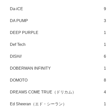
Da-iCE
9
DA PUMP
3
DEEP PURPLE
1
Def Tech
1
DISH//
6
DOBERMAN INFINITY
1
DOMOTO
8
DREAMS COME TRUE（ドリカム）
4
Ed Sheeran（エド・シーラン）
1