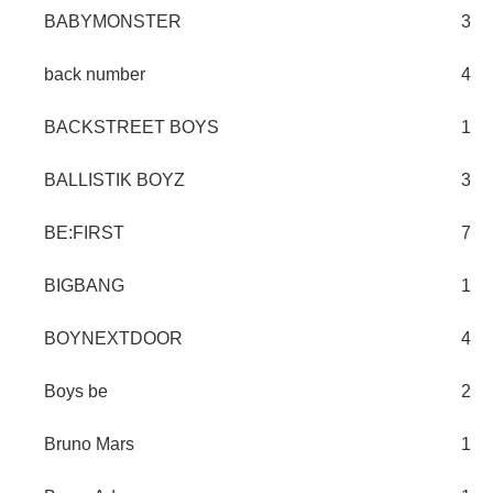
BABYMONSTER
3
back number
4
BACKSTREET BOYS
1
BALLISTIK BOYZ
3
BE:FIRST
7
BIGBANG
1
BOYNEXTDOOR
4
Boys be
2
Bruno Mars
1