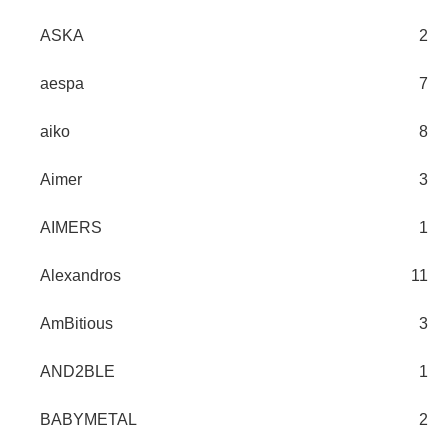
ASKA
2
aespa
7
aiko
8
Aimer
3
AIMERS
1
Alexandros
11
AmBitious
3
AND2BLE
1
BABYMETAL
2