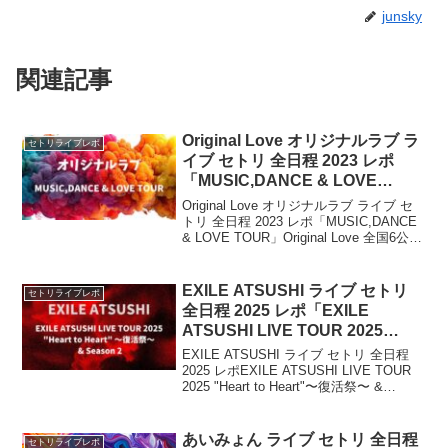
junsky
関連記事
Original Love オリジナルラブ ラ
セトリライブレポ
イブ セトリ 全日程 2023 レポ
「MUSIC,DANCE & LOVE
TOUR」
Original Love オリジナルラブ ライブ セ
トリ 全日程 2023 レポ「MUSIC,DANCE
& LOVE TOUR」Original Love 全国6公演
のツアーが決定!!今回は、Original
Love（オリジナルラブ）...
EXILE ATSUSHI ライブ セトリ
セトリライブレポ
全日程 2025 レポ「EXILE
ATSUSHI LIVE TOUR 2025
“Heart to Heart” 〜復活祭〜 &
EXILE ATSUSHI ライブ セトリ 全日程
Season 2」
2025 レポEXILE ATSUSHI LIVE TOUR
2025 "Heart to Heart"〜復活祭〜 &
Season 2EXILEでの活動を前に、2023年
に予定していたラ...
あいみょん ライブ セトリ 全日程
セトリライブレポ