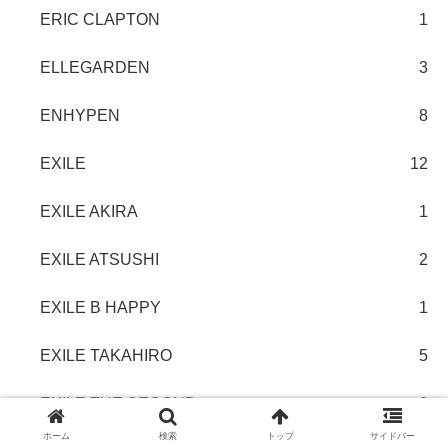
ERIC CLAPTON
1
ELLEGARDEN
3
ENHYPEN
8
EXILE
12
EXILE AKIRA
1
EXILE ATSUSHI
2
EXILE B HAPPY
1
EXILE TAKAHIRO
5
EXILE THE SECOND
3
ホーム
検索
トップ
サイドバー