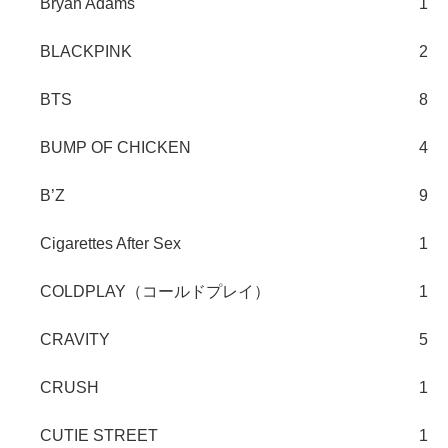
Bryan Adams
1
BLACKPINK
2
BTS
8
BUMP OF CHICKEN
4
B’Z
9
Cigarettes After Sex
1
COLDPLAY（コールドプレイ）
1
CRAVITY
5
CRUSH
1
CUTIE STREET
1