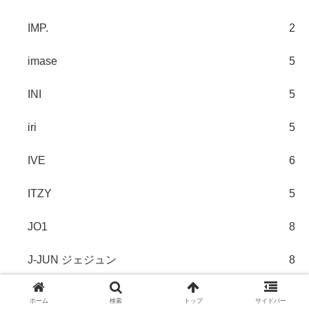
IMP.
2
imase
5
INI
5
iri
5
IVE
6
ITZY
5
JO1
8
J-JUN ジェジュン
8
JUJU
4
ホーム
検索
トップ
サイドバー