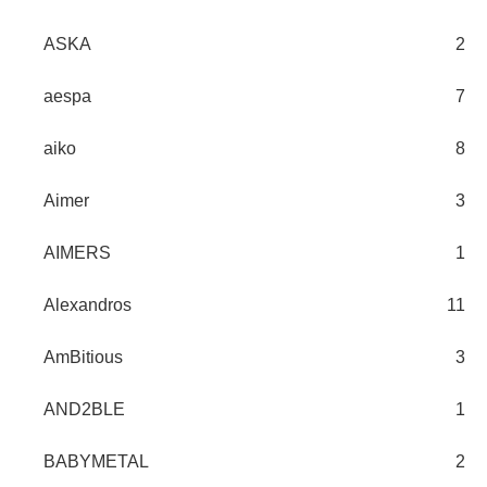
ASKA
2
aespa
7
aiko
8
Aimer
3
AIMERS
1
Alexandros
11
AmBitious
3
AND2BLE
1
BABYMETAL
2