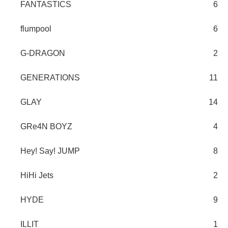
FANTASTICS
6
flumpool
6
G-DRAGON
2
GENERATIONS
11
GLAY
14
GRe4N BOYZ
4
Hey! Say! JUMP
8
HiHi Jets
2
HYDE
9
ILLIT
1