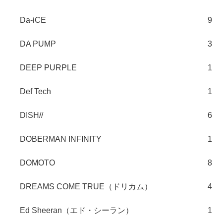
Da-iCE
9
DA PUMP
3
DEEP PURPLE
1
Def Tech
1
DISH//
6
DOBERMAN INFINITY
1
DOMOTO
8
DREAMS COME TRUE（ドリカム）
4
Ed Sheeran（エド・シーラン）
1