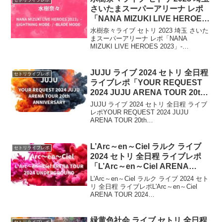
ります。
さいたまスーパーアリーナ レポ
「NANA MIZUKI LIVE HEROES
2023」-LIGHTNING MODE- / -
水樹奈々ライブ セトリ 2023 埼玉 さいた
BLADE MODE-
まスーパーアリーナ レポ「NANA
MIZUKI LIVE HEROES 2023」-
LIGHTNING MODE- / -BLADE MODE- 約
3年ぶりに開催したライブツアー「NANA
M...
JUJU ライブ 2024 セトリ 全日程
セトリライブレポ
ライブレポ「YOUR REQUEST
2024 JUJU ARENA TOUR 20th
ANNIVERSARY」
JUJU ライブ 2024 セトリ 全日程 ライブ
レポYOUR REQUEST 2024 JUJU
ARENA TOUR 20th
ANNIVERSARYJUJUは約3年ぶりの全国
アリーナツアー『JUJU 20th
ANNIVERSARY ...
L’Arc～en～Ciel ラルク ライブ
セトリライブレポ
2024 セトリ 全日程 ライブレポ
「L’Arc～en～Ciel ARENA
TOUR 2024 UNDERGROUND」
L'Arc～en～Ciel ラルク ライブ 2024 セト
リ 全日程 ライブレポL'Arc～en～Ciel
ARENA TOUR 2024
UNDERGROUND2024年 2月8日の東京：
国立代々木競技場 公演を皮切りに「L'Arc
～en...
緑黄色社会 ライブ セトリ 全日程
セトリライブレポ