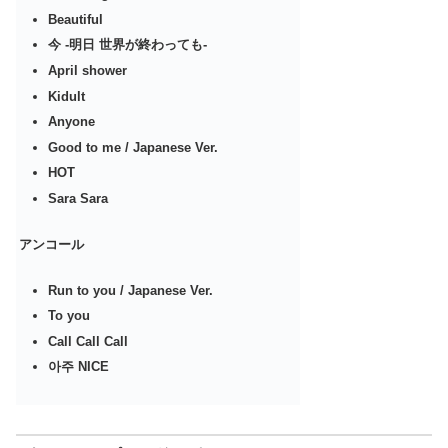
Beautiful
今 -明日 世界が終わっても-
April shower
Kidult
Anyone
Good to me / Japanese Ver.
HOT
Sara Sara
アンコール
Run to you / Japanese Ver.
To you
Call Call Call
아주 NICE