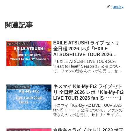
junsky
関連記事
EXILE ATSUSHI ライブ セトリ
セトリライブレポ
全日程 2026 レポ「EXILE
ATSUSHI LIVE TOUR 2026
“Heart to Heart” Season 3」
「EXILE ATSUSHI LIVE TOUR 2026
"Heart to Heart" Season 3」公演につい
て、ファンの皆さんのレポを元に、セト
リ・ライブレポをまとめます。このツア
ーは “Heart to Heart”シリーズのSeason 3
として、全国8都市・全10公演を予定。
キスマイ Kis-My-Ft2 ライブ セト
セトリライブレポ
リ 全日程 2026 レポ「Kis-My-Ft2
LIVE TOUR 2026 fan IS ･･････」
キスマイ「Kis-My-Ft2 LIVE TOUR 2026
fan IS ･･････」公演について、ファンの
皆さんのレポを元に、セトリ・ライブレ
ポをまとめます。2026年にアリーナツア
ーを開催。2026年6月20日の北海道公演
を皮切りに、宮城・福岡・大阪などを回
水樹奈々ライブ セトリ 2023 埼玉
セトリライブレポ