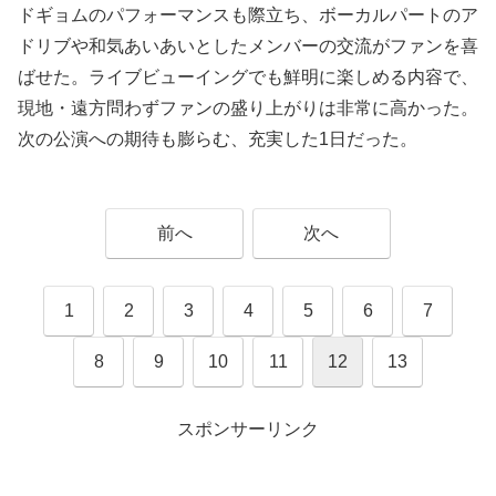
ドギョムのパフォーマンスも際立ち、ボーカルパートのア
ドリブや和気あいあいとしたメンバーの交流がファンを喜
ばせた。ライブビューイングでも鮮明に楽しめる内容で、
現地・遠方問わずファンの盛り上がりは非常に高かった。
次の公演への期待も膨らむ、充実した1日だった。
前へ
次へ
1
2
3
4
5
6
7
8
9
10
11
12
13
スポンサーリンク