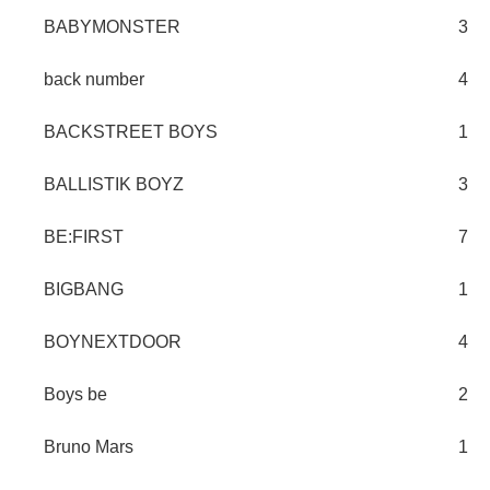
BABYMONSTER
3
back number
4
BACKSTREET BOYS
1
BALLISTIK BOYZ
3
BE:FIRST
7
BIGBANG
1
BOYNEXTDOOR
4
Boys be
2
Bruno Mars
1