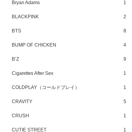
Bryan Adams
1
BLACKPINK
2
BTS
8
BUMP OF CHICKEN
4
B’Z
9
Cigarettes After Sex
1
COLDPLAY（コールドプレイ）
1
CRAVITY
5
CRUSH
1
CUTIE STREET
1