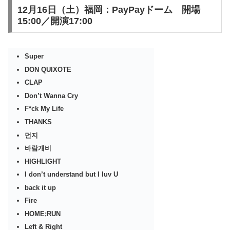
12月16日（土）福岡：PayPayドーム 開場
15:00／開演17:00
Super
DON QUIXOTE
CLAP
Don’t Wanna Cry
F*ck My Life
THANKS
먼지
바람개비
HIGHLIGHT
I don’t understand but I luv U
back it up
Fire
HOME;RUN
Left & Right