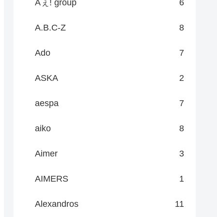
Aぇ! group
6
A.B.C-Z
8
Ado
7
ASKA
2
aespa
7
aiko
8
Aimer
3
AIMERS
1
Alexandros
11