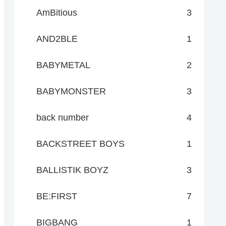
AmBitious
3
AND2BLE
1
BABYMETAL
2
BABYMONSTER
3
back number
4
BACKSTREET BOYS
1
BALLISTIK BOYZ
3
BE:FIRST
7
BIGBANG
1