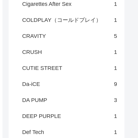
Cigarettes After Sex
1
COLDPLAY（コールドプレイ）
1
CRAVITY
5
CRUSH
1
CUTIE STREET
1
Da-iCE
9
DA PUMP
3
DEEP PURPLE
1
Def Tech
1