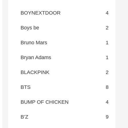
BOYNEXTDOOR
4
Boys be
2
Bruno Mars
1
Bryan Adams
1
BLACKPINK
2
BTS
8
BUMP OF CHICKEN
4
B’Z
9