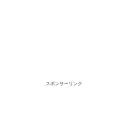
スポンサーリンク