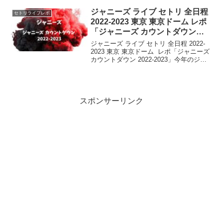
でライブハウスツアーを行うのは8年ぶり
となる。『...
ジャニーズ ライブ セトリ 全日程
セトリライブレポ
2022-2023 東京 東京ドーム レポ
「ジャニーズ カウントダウン
2022-2023」
ジャニーズ ライブ セトリ 全日程 2022-
2023 東京 東京ドーム レポ「ジャニーズ
カウントダウン 2022-2023」今年のジャ
ニーズカウントダウンの司会は、国府太
一（TOKIO) ＆ 井ノ原快彦（20th
Centry)!今回...
スポンサーリンク