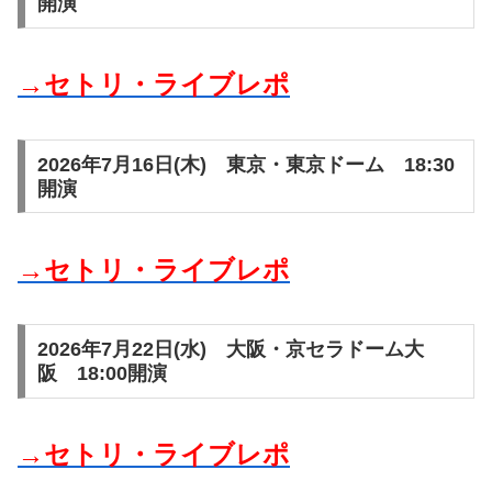
開演
→セトリ・ライブレポ
2026年7月16日(木) 東京・東京ドーム 18:30
開演
→セトリ・ライブレポ
2026年7月22日(水) 大阪・京セラドーム大
阪 18:00開演
→セトリ・ライブレポ