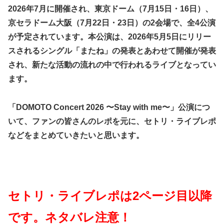
2026年7月に開催され、東京ドーム（7月15日・16日）、
京セラドーム大阪（7月22日・23日）の2会場で、全4公演
が予定されています。本公演は、2026年5月5日にリリー
スされるシングル「またね」の発表とあわせて開催が発表
され、新たな活動の流れの中で行われるライブとなってい
ます。
「DOMOTO Concert 2026 〜Stay with me〜」公演につ
いて、ファンの皆さんのレポを元に、セトリ・ライブレポ
などをまとめていきたいと思います。
セトリ・ライブレポは2ページ目以降
です。ネタバレ注意！