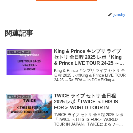
junsky
関連記事
King & Prince キンプリ ライブ
セトリライブレポ
セトリ 全日程 2025 レポ「King
& Prince LIVE TOUR 24-25 ～
Re:ERA～ in DOME」
King & Prince キンプリ ライブ セトリ 全
日程 2025 レポKing & Prince LIVE TOUR
24-25 ～Re:ERA～ in DOMEKing &
Princeが2024年から2025年にかけて開催
するドー...
TWICE ライブ セトリ 全日程
セトリライブレポ
2025 レポ「TWICE ＜THIS IS
FOR＞ WORLD TOUR IN
JAPAN」
TWICE ライブ セトリ 全日程 2025 レポ
「TWICE ＜THIS IS FOR＞ WORLD
TOUR IN JAPAN」TWICEによるワール
ドツアー「TWICE 5TH WORLD TOUR