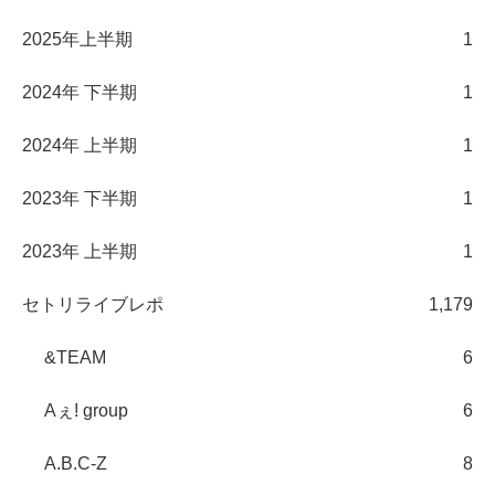
2025年上半期
1
2024年 下半期
1
2024年 上半期
1
2023年 下半期
1
2023年 上半期
1
セトリライブレポ
1,179
&TEAM
6
Aぇ! group
6
A.B.C-Z
8