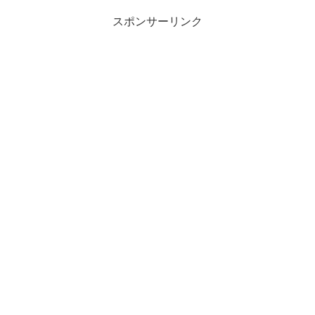
スポンサーリンク