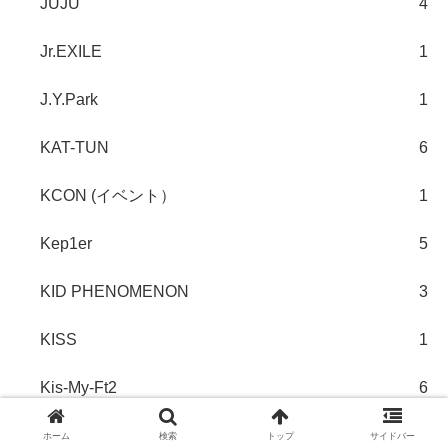
JUJU
4
Jr.EXILE
1
J.Y.Park
1
KAT-TUN
6
KCON (イベント）
1
Kep1er
5
KID PHENOMENON
3
KISS
1
Kis-My-Ft2
6
King Gnu
7
ホーム
検索
トップ
サイドバー