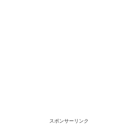
スポンサーリンク