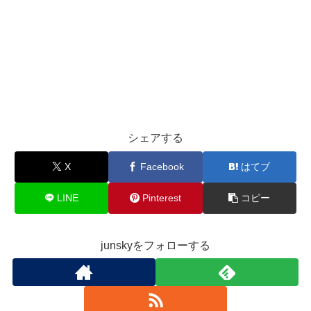
シェアする
X
Facebook
はてブ
LINE
Pinterest
コピー
junskyをフォローする