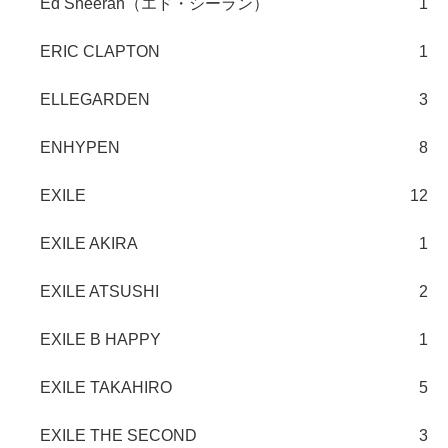
Ed Sheeran（エド・シーラン）
1
ERIC CLAPTON
1
ELLEGARDEN
3
ENHYPEN
8
EXILE
12
EXILE AKIRA
1
EXILE ATSUSHI
2
EXILE B HAPPY
1
EXILE TAKAHIRO
5
EXILE THE SECOND
3