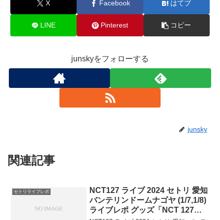
X
Facebook
はてブ
LINE
Pinterest
コピー
junskyをフォローする
junsky
関連記事
NCT127 ライブ 2024 セトリ 愛知
セトリライブレポ
バンテリンドームナゴヤ (1/7,1/8)
ライブレポ グッズ「NCT 127
3RD TOUR ‘NEO CITY : JAPAN