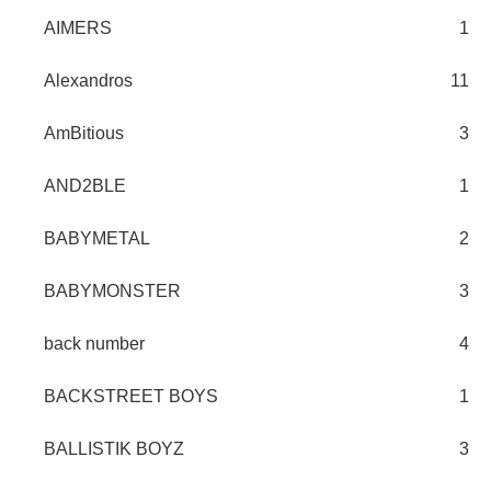
AIMERS
1
Alexandros
11
AmBitious
3
AND2BLE
1
BABYMETAL
2
BABYMONSTER
3
back number
4
BACKSTREET BOYS
1
BALLISTIK BOYZ
3