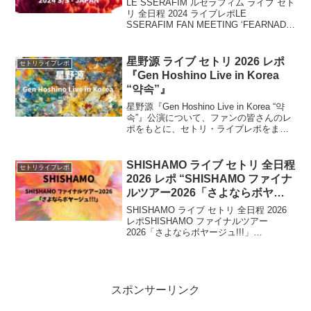
LE SSERAFIM ルセラフィム ライブ セト
S/S – JAPAN』
リ 全日程 2024 ライブレポLE
SSERAFIM FAN MEETING ‘FEARNADA’
2024 S/S - JAPANLE SSERAFIMが日本
で初めて開催するファンミーテ...
星野源 ライブ セトリ 2026 レポ
セトリライブレポ
『Gen Hoshino Live in Korea
“약속”』
星野源『Gen Hoshino Live in Korea “약
속”』公演について、ファンの皆さんのレ
ポをもとに、セトリ・ライブレポをまと
めます。2026年2月6日に韓国・インスパ
イアアリーナで単独ライブを開催。韓国
での初アリーナライブ という記念すべき
SHISHAMO ライブ セトリ 全日程
セトリライブレポ
ステージとなる。
2026 レポ “SHISHAMO ファイナ
ルツアー2026「さよならボヤー
ジュ!!!」”
SHISHAMO ライブ セトリ 全日程 2026
レポSHISHAMO ファイナルツアー
2026「さよならボヤージュ!!!」
「SHISHAMOがいよいよ全国のホールを
巡るラストツアー『さよならボヤージ
ュ!!!』を2026年2月11日からス...
スポンサーリンク