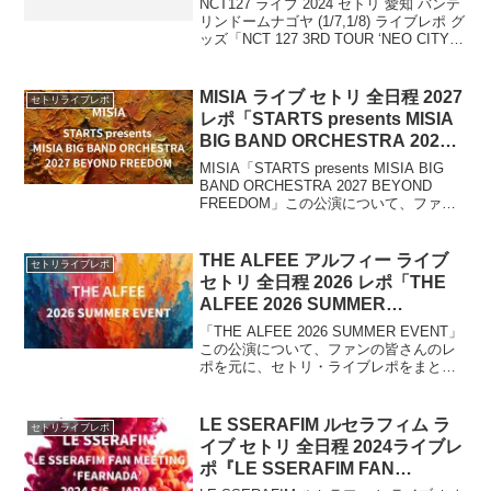
NCT127 ライブ 2024 セトリ 愛知 バンテ
– THE UNITY’」
リンドームナゴヤ (1/7,1/8) ライブレポ グ
ッズ「NCT 127 3RD TOUR ‘NEO CITY :
JAPAN - THE UNITY’」2024年 1月から
『NCT 12...
MISIA ライブ セトリ 全日程 2027
セトリライブレポ
レポ「STARTS presents MISIA
BIG BAND ORCHESTRA 2027
BEYOND FREEDOM」
MISIA「STARTS presents MISIA BIG
BAND ORCHESTRA 2027 BEYOND
FREEDOM」この公演について、ファン
の皆さんのレポを元に、セトリ・ライブ
レポをまとめます。2027年1月から5月に
かけて開催。福岡・神奈川・兵庫・岩
THE ALFEE アルフィー ライブ
セトリライブレポ
手・愛知・大阪・香川・東京・沖縄・広
セトリ 全日程 2026 レポ「THE
島・北海道の全国11都市で開催。
ALFEE 2026 SUMMER
EVENT」
「THE ALFEE 2026 SUMMER EVENT」
この公演について、ファンの皆さんのレ
ポを元に、セトリ・ライブレポをまとめ
ます。2026年夏恒例のスペシャルライブ
を開催します。神奈川県・Kアリーナ横浜
で、2026年8月15日（土）・16日（日）
LE SSERAFIM ルセラフィム ラ
セトリライブレポ
の2日間にわたり実施予定です。
イブ セトリ 全日程 2024ライブレ
ポ『LE SSERAFIM FAN
MEETING ‘FEARNADA’ 2024