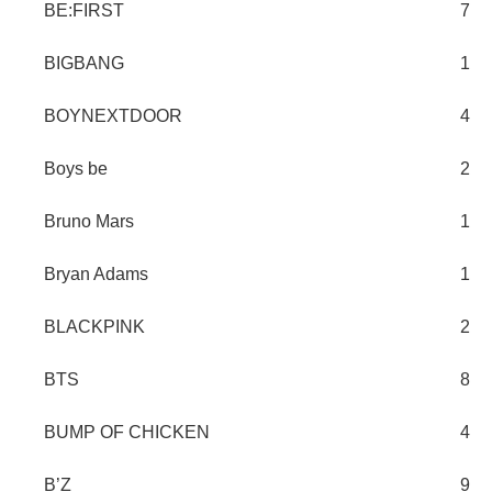
BE:FIRST
7
BIGBANG
1
BOYNEXTDOOR
4
Boys be
2
Bruno Mars
1
Bryan Adams
1
BLACKPINK
2
BTS
8
BUMP OF CHICKEN
4
B’Z
9