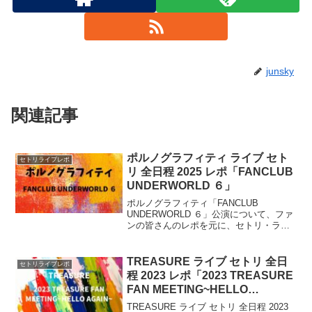
junsky
関連記事
ポルノグラフィティ ライブ セト
セトリライブレポ
リ 全日程 2025 レポ「FANCLUB
UNDERWORLD ６」
ポルノグラフィティ「FANCLUB
UNDERWORLD ６」公演について、ファ
ンの皆さんのレポを元に、セトリ・ライ
ブレポなどをまとめていきます。全国10
カ所18公演を廻る、9年半ぶりの
FANCLUBツアーが開催されます。
TREASURE ライブ セトリ 全日
セトリライブレポ
程 2023 レポ「2023 TREASURE
FAN MEETING~HELLO
AGAIN~」
TREASURE ライブ セトリ 全日程 2023