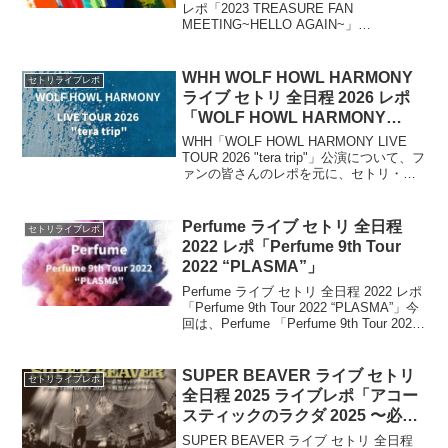
レポ「2023 TREASURE FAN
MEETING~HELLO AGAIN~」
TREASUREが、自身初のジャパン・ファ
ン・ミーティング【2023 TREASURE
FAN MEET...
WHH WOLF HOWL HARMONY
セトリライブレポ
ライブ セトリ 全日程 2026 レポ
「WOLF HOWL HARMONY
LIVE TOUR 2026 “tera trip”」
WHH「WOLF HOWL HARMONY LIVE
TOUR 2026 "tera trip"」公演について、フ
ァンの皆さんのレポを元に、セトリ・ラ
イブレポをまとめます。2026年冬に単独
ライブツアーを開催することが発表。9月
の愛知公演を皮切りにツアーがスタート
Perfume ライブ セトリ 全日程
セトリライブレポ
します。
2022 レポ「Perfume 9th Tour
2022 “PLASMA”」
Perfume ライブ セトリ 全日程 2022 レポ
「Perfume 9th Tour 2022 “PLASMA”」今
回は、Perfume 「Perfume 9th Tour 2022
“PLASMA”」公演について、ファンの皆
さんのレポ...
SUPER BEAVER ライブ セトリ
セトリライブレポ
全日程 2025 ライブレポ「アコー
スティックのラクダ 2025 〜必然
コットンクラブ〜」 「アコース
SUPER BEAVER ライブ セトリ 全日程