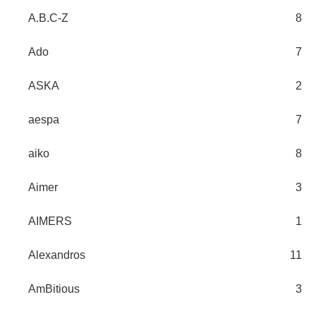
A.B.C-Z
8
Ado
7
ASKA
2
aespa
7
aiko
8
Aimer
3
AIMERS
1
Alexandros
11
AmBitious
3