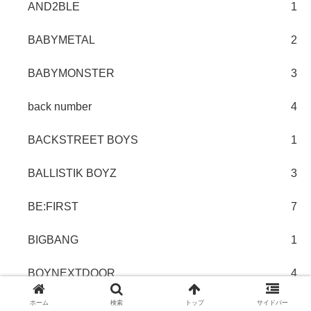
AND2BLE
1
BABYMETAL
2
BABYMONSTER
3
back number
4
BACKSTREET BOYS
1
BALLISTIK BOYZ
3
BE:FIRST
7
BIGBANG
1
BOYNEXTDOOR
4
ホーム
検索
トップ
サイドバー
Boys be
2