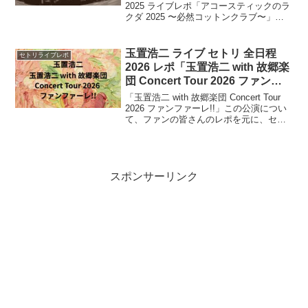
ティックのラクダ 2025 〜断然ブ
2025 ライブレポ「アコースティックのラ
クダ 2025 〜必然コットンクラブ〜」
ルーノート〜」
「アコースティックのラクダ 2025 〜断
然ブルーノート〜」2025年に「COTTON
CLUB」「BLU...
玉置浩二 ライブ セトリ 全日程
セトリライブレポ
2026 レポ「玉置浩二 with 故郷楽
団 Concert Tour 2026 ファンフ
ァーレ!!」
「玉置浩二 with 故郷楽団 Concert Tour
2026 ファンファーレ!!」この公演につい
て、ファンの皆さんのレポを元に、セト
リ・ライブレポをまとめます。「故郷楽
団」とともに全国を巡る2026年のツア
ー。8月の大宮公演を皮切りに、11月の日
本武道館公演まで開催。
スポンサーリンク